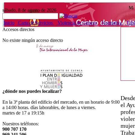
sábado, 8 de agosto de 2026
Inicio
Carta de Servicios
Violencia de Género
Normativa
Tabl
Accesos directos
No existe ningún acceso directo
¿dónde nos puedes localizar?
Desde
En la 3ª planta del edificio del mercado, en un horario de 9:00
el Ay
a 14:00 horas. días laborables, de lunes a viernes.
profes
martes de 17 a 19:15h
violen
Nuestros teléfonos:
mujer
900 707 170
Traba
969 241 506