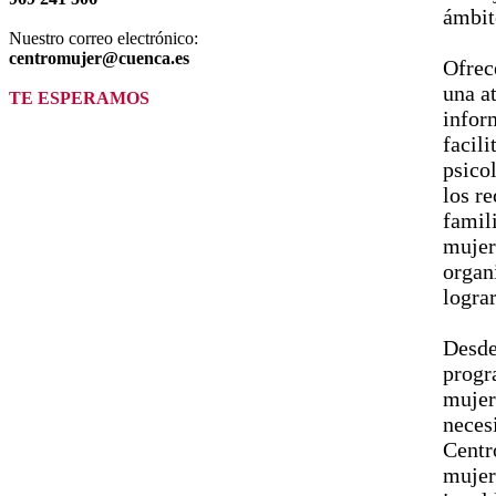
ámbito
Nuestro correo electrónico:
centromujer@cuenca.es
Ofrec
una a
TE ESPERAMOS
infor
facil
psicol
los r
famil
mujer
organ
lograr
Desde
progr
mujer
neces
Centr
mujer